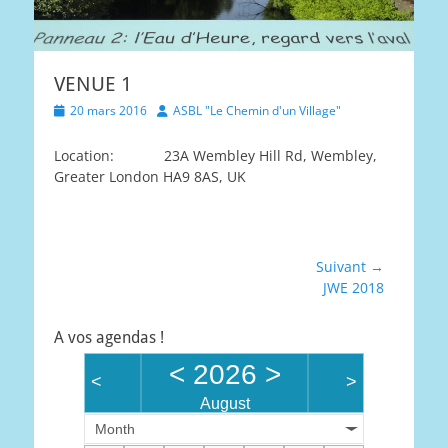
VENUE 1
Posted
Author
20 mars 2016
ASBL "Le Chemin d'un Village"
on
Location:
23A Wembley Hill Rd, Wembley,
Greater London HA9 8AS, UK
Navigation
Suivant →
Article
JWE 2018
de
suivant :
l’article
A vos agendas !
<
2026
>
<
>
August
Month