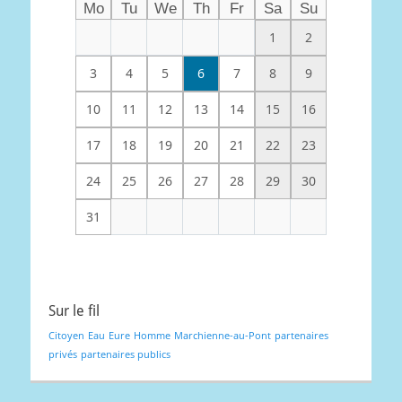
Mo
Tu
We
Th
Fr
Sa
Su
1
2
3
4
5
6
7
8
9
10
11
12
13
14
15
16
17
18
19
20
21
22
23
24
25
26
27
28
29
30
31
Sur le fil
Citoyen
Eau
Eure
Homme
Marchienne-au-Pont
partenaires
privés
partenaires publics