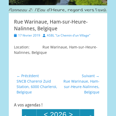
Rue Warinaue, Ham-sur-Heure-
Nalinnes, Belgique
Posted
Author
17 février 2019
ASBL "Le Chemin d'un Village"
on
Location:
Rue Warinaue, Ham-sur-Heure-
Nalinnes, Belgique
Navigation
← Précédent
Suivant →
Article
Article
SNCB Chareroi Zuid
Rue Warinaue, Ham-
de
précédent :
suivant :
Station, 6000 Charleroi,
sur-Heure-Nalinnes,
l’article
Belgique
Belgique
A vos agendas !
<
2026
>